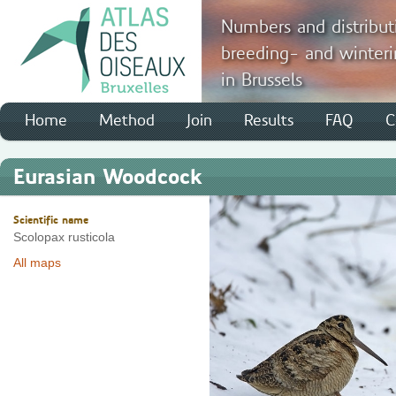
Numbers and distribut
breeding- and winteri
in Brussels
Home
Method
Join
Results
FAQ
C
Eurasian Woodcock
Scientific name
Scolopax rusticola
All maps