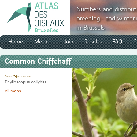
Numbers and distribut
breeding- and winteri
in Brussels
Home
Method
Join
Results
FAQ
C
Common Chiffchaff
Scientific name
Phylloscopus collybita
All maps