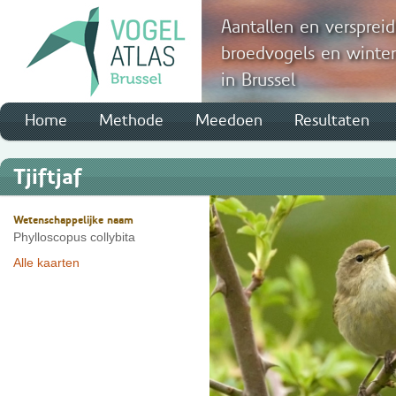
Aantallen en verspreid
broedvogels en winte
in Brussel
Home
Methode
Meedoen
Resultaten
Tjiftjaf
Wetenschappelijke naam
Phylloscopus collybita
Alle kaarten