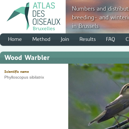
Numbers and distribut
breeding- and winteri
in Brussels
Home
Method
Join
Results
FAQ
C
Wood Warbler
Scientific name
Phylloscopus sibilatrix