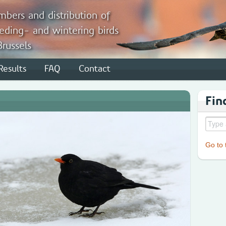
bers and distribution of
eding- and wintering birds
Brussels
Results
FAQ
Contact
Fin
Go to t