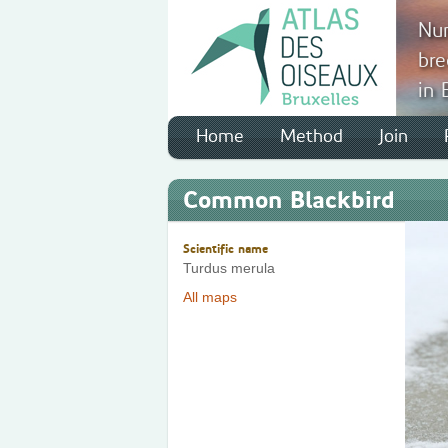
Num
bre
in 
Home
Method
Join
Common Blackbird
Scientific name
Turdus merula
All maps