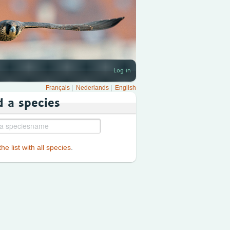
Log in
Français
|
Nederlands
|
English
d a species
he list with all species
.