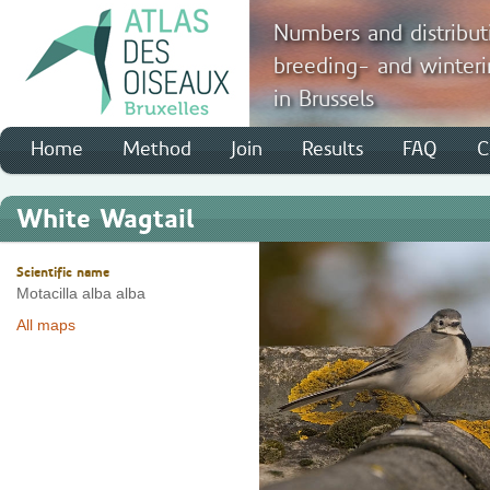
Numbers and distribut
breeding- and winteri
in Brussels
Home
Method
Join
Results
FAQ
C
White Wagtail
Scientific name
Motacilla alba alba
All maps