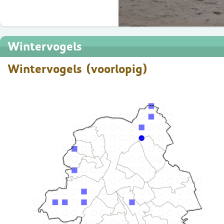
Wintervogels
Wintervogels (voorlopig)