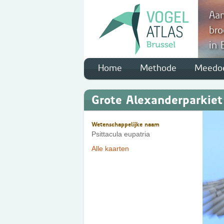
Aan
bro
in 
Home
Methode
Meedo
Grote Alexanderparkiet
Wetenschappelijke naam
Psittacula eupatria
Alle kaarten