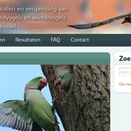
tallen en verspreiding van
edvogels en wintervogels
Brussel
en
Resultaten
FAQ
Contact
Zoe
Ga naa