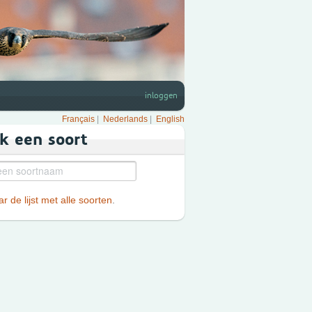
inloggen
Français
|
Nederlands
|
English
k een soort
r de lijst met alle soorten
.